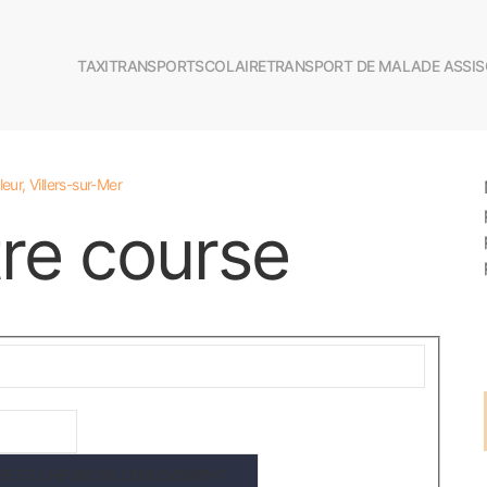
TAXI
TRANSPORT
SCOLAIRE
TRANSPORT DE MALADE ASSIS
eur, Villers-sur-Mer
re course
TE ET L'HEURE DE L'ENLÈVEMENT